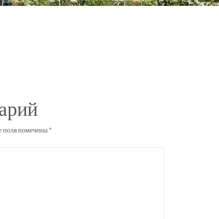
арий
е поля помечены
*