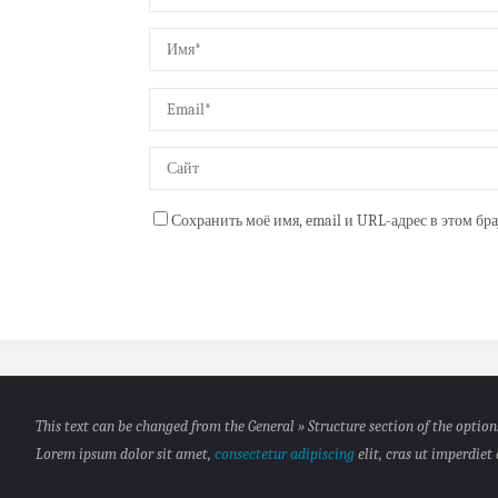
Сохранить моё имя, email и URL-адрес в этом б
This text can be changed from the General » Structure section of the option
Lorem ipsum
dolor sit amet,
consectetur adipiscing
elit, cras ut imperdiet