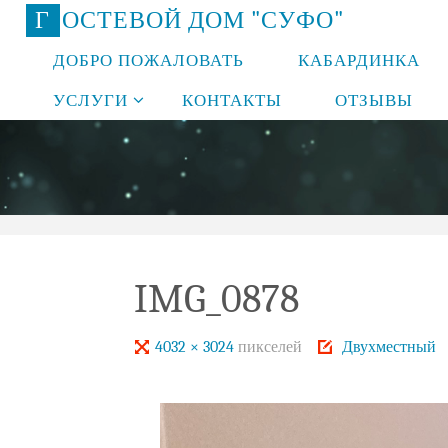
Перейти
Г
О
С
Т
Е
В
О
Й
Д
О
М
"
С
У
Ф
О
"
к
ДОБРО ПОЖАЛОВАТЬ
КАБАРДИНКА
содержимому
УСЛУГИ
КОНТАКТЫ
ОТЗЫВЫ
IMG_0878
Полный
4032 × 3024
пикселей
Двухместный
размер