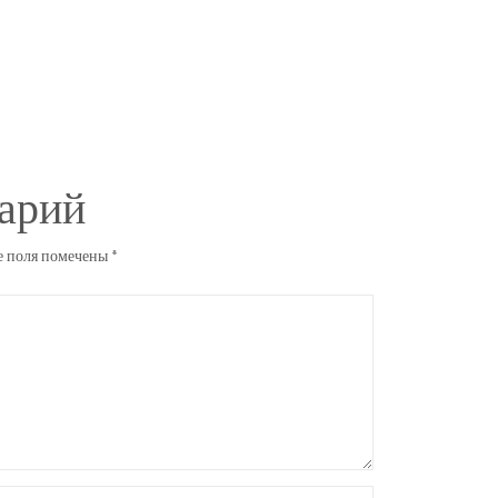
арий
е поля помечены
*